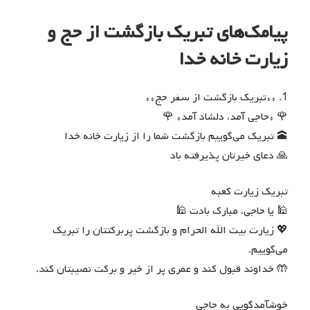
پیامک‌های تبریک بازگشت از حج و
زیارت خانه خدا
1. **تبریک بازگشت از سفر حج**
🌹 *حاجی آمد، دلشاد آمد* 🌹
🕋 تبریک می‌گوییم بازگشت شما را از زیارت خانه خدا
🙏 دعای خیرتان پذیرفته باد
تبریک زیارت کعبه
🕌 یا حاجی، مبارک بادت 🕌
💖 زیارت بیت الله الحرام و بازگشت پربرکتتان را تبریک
می‌گوییم.
🤲 خداوند قبول کند و عمری پر از خیر و برکت نصیبتان کند.
خوشآمدگویی به حاجی