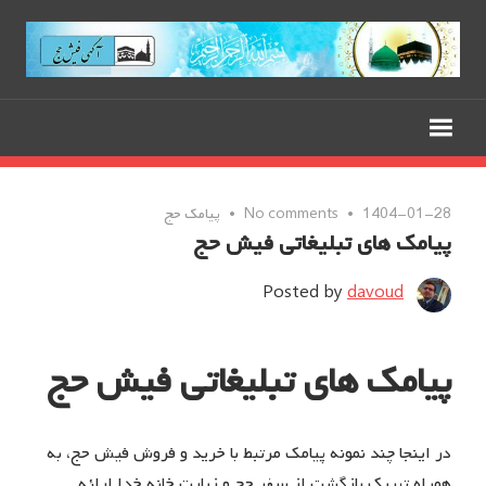
Ski
t
از
conten
خریدوفروش
سایت
فیش
حج
جامع
تا
خرید
آموزش
1404-01-28
No comments
پیامک حج
پیامک های تبلیغاتی فیش حج
مناسک
و
حج
Posted by
davoud
فروش
عمره
و
پیامک های تبلیغاتی فیش حج
فیش
تمتع
حج
در اینجا چند نمونه پیامک مرتبط با خرید و فروش فیش حج، به
همراه تبریک بازگشت از سفر حج و زیارت خانه خدا ارائه